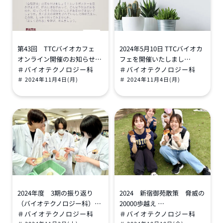
第43回 TTCバイオカフェ
2024年5月10日 TTCバイオカ
オンライン開催のお知らせ…
フェを開催いたしまし…
＃バイオテクノロジー科
＃バイオテクノロジー科
＃ 2024年11月4日(月)
＃ 2024年11月4日(月)
2024年度 3期の振り返り
2024 新宿御苑散策 脅威の
（バイオテクノロジー科）…
20000歩越え …
＃バイオテクノロジー科
＃バイオテクノロジー科