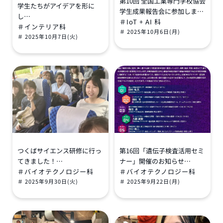
第10回 全国工業専門学校協会
学生たちがアイデアを形に
学生成果報告会に参加しま…
し…
＃IoT + AI 科
＃インテリア科
＃ 2025年10月6日(月)
＃ 2025年10月7日(火)
つくばサイエンス研修に行っ
第16回「遺伝子検査活用セミ
てきました！…
ナー」開催のお知らせ…
＃バイオテクノロジー科
＃バイオテクノロジー科
＃ 2025年9月30日(火)
＃ 2025年9月22日(月)