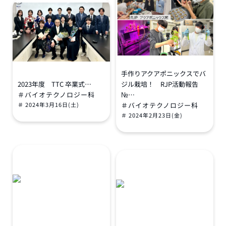
手作りアクアポニックスでバ
2023年度 TTC 卒業式…
ジル栽培！ RJP活動報告
＃バイオテクノロジー科
№…
＃ 2024年3月16日(土)
＃バイオテクノロジー科
＃ 2024年2月23日(金)