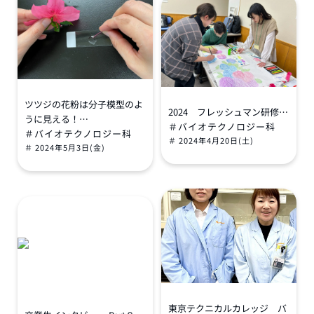
ツツジの花粉は分子模型のよ
2024 フレッシュマン研修…
うに見える！…
＃バイオテクノロジー科
＃バイオテクノロジー科
＃ 2024年4月20日(土)
＃ 2024年5月3日(金)
東京テクニカルカレッジ バ