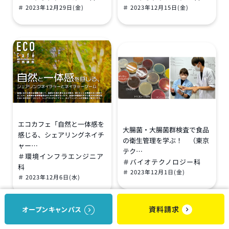
＃ 2023年12月29日(金)
＃ 2023年12月15日(金)
エコカフェ「自然と一体感を
大腸菌・大腸菌群検査で食品
感じる、シェアリングネイチ
の衛生管理を学ぶ！ （東京
ャー…
テク…
＃環境インフラエンジニア
＃バイオテクノロジー科
科
＃ 2023年12月1日(金)
＃ 2023年12月6日(水)
資料請求
オープンキャンパス