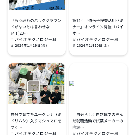
「もう理系のバックグラウン
第14回「遺伝子検査活用セミ
ドがないとは言わせな
ナー」オンライン開催（バイ
い！]20…
オ…
＃バイオテクノロジー科
＃バイオテクノロジー科
＃ 2024年1月19日(金)
＃ 2024年1月10日(水)
自分で育てたユーグレナ（ミ
「自分らしく自然体でのぞん
ドリムシ）入りマシュマロを
だ就職活動で試薬メーカーの
つく…
内定…
＃バイオテクノロジー科
＃バイオテクノロジー科