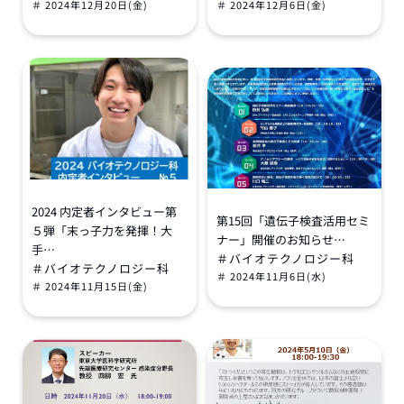
＃ 2024年12月20日(金)
＃ 2024年12月6日(金)
2024 内定者インタビュー第
第15回「遺伝子検査活用セミ
５弾「末っ子力を発揮！大
ナー」開催のお知らせ…
手…
＃バイオテクノロジー科
＃バイオテクノロジー科
＃ 2024年11月6日(水)
＃ 2024年11月15日(金)