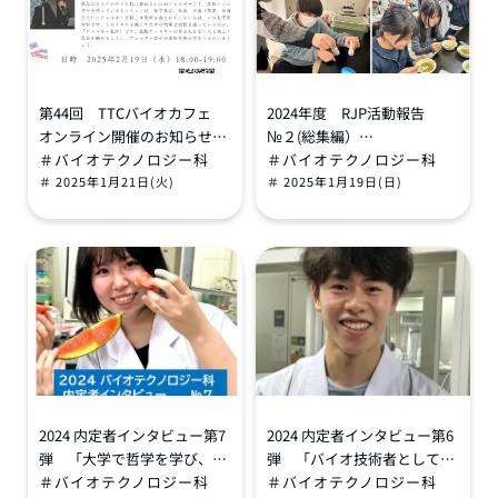
第44回 TTCバイオカフェ
2024年度 RJP活動報告
オンライン開催のお知らせ…
№２(総集編）…
＃バイオテクノロジー科
＃バイオテクノロジー科
＃ 2025年1月21日(火)
＃ 2025年1月19日(日)
2024 内定者インタビュー第7
2024 内定者インタビュー第6
弾 「大学で哲学を学び、…
弾 「バイオ技術者として…
＃バイオテクノロジー科
＃バイオテクノロジー科