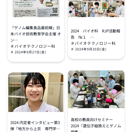
「ゲノム編集食品最前線」日
2024 バイオ科 RJP活動報
本バイオ技術教育学会主催 オ
告 №１ …
ン…
＃バイオテクノロジー科
＃バイオテクノロジー科
＃ 2024年9月20日(金)
＃ 2024年9月27日(金)
高校の教員向けセミナー
2024 内定者インタビュー第3
2024『遺伝子組換えとゲノム
弾「地方から上京 専門学…
編集…