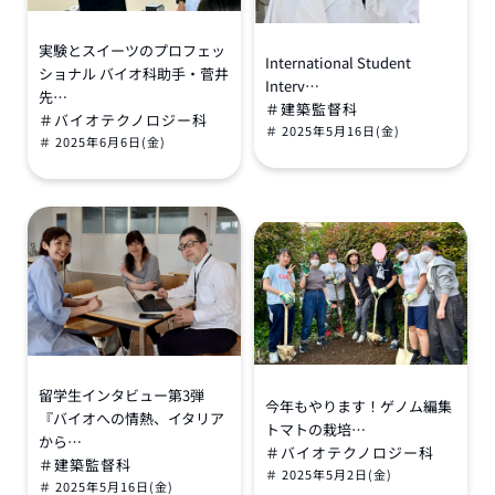
実験とスイーツのプロフェッ
International Student
ショナル バイオ科助手・菅井
Interv…
先…
＃建築監督科
＃バイオテクノロジー科
＃ 2025年5月16日(金)
＃ 2025年6月6日(金)
留学生インタビュー第3弾
今年もやります！ゲノム編集
『バイオへの情熱、イタリア
トマトの栽培…
から…
＃バイオテクノロジー科
＃建築監督科
＃ 2025年5月2日(金)
＃ 2025年5月16日(金)