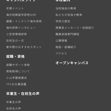
年間イベント
当校独自の教育
海外短期留学研修SISP
私たちが目指す教育
建築・インテリア海外研修
学校の歴史
海外研修インタビュー
理事長メッセージ・役員紹介
小笠原環境研修
職業実践専門課程
在校生の一日
公開情報
東中野のおすすめスポット
施設・設備紹介
アクセス
就職・資格
オープンキャンパス
就職サポート体制
資格取得について
小山学園後援会
TTCお仕事図鑑
卒業生・在校生の声
卒業生の声
在校生の声