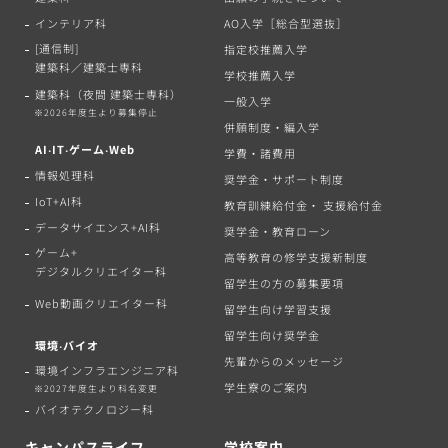
インテリア科
AO入学［総合型選抜］
[通信制]
指定校推薦入学
建築科／建築士専科
学校推薦入学
建築科（夜間 建築士専科）
一般入学
※2026年度生より募集停止
併願制度・編入学
AI‧IT‧ゲーム‧Web
学費・諸費用
情報処理科
奨学金・サポート制度
IoT+AI科
教育訓練給付金・ 支援給付金
データサイエンス+AI科
奨学金・教育ローン
ゲーム+
高等教育の修学支援新制度
デジタルクリエイター科
留学生の方の募集要項
Web動画クリエイター科
留学生向け学習支援
留学生向け奨学金
環境‧バイオ
先輩からのメッセージ
環境インフラエンジニア科
学生寮のご案内
※2027年度生より科名変更
バイオテクノロジー科
キャンパスライフ
学校案内