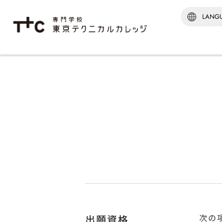
学科紹介TOP
建築‧
建築監
建築科
インテ
[通信制
建築科
※2026
次の
出願資格