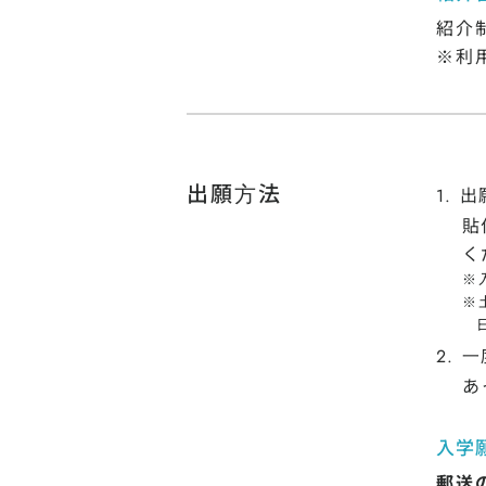
紹介
※利
出願⽅法
出
貼
く
※
※
⼀
あ
入学
郵送