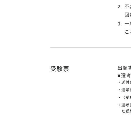
不
回
一
こ
出願
受験票
■選
送付
選考
〈受
選考
た受