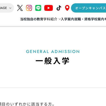
当校独自の教育
学科紹介
入学案内
就職・資格
学校案内
インテリア
AI‧IT‧ゲーム‧Web
情報処理科
督科
IoT+AI科
GENERAL ADMISSION
リア科
データサイエンス+AI科
一般入学
] 建築科／建築士専科
ゲーム+デジタルクリエイター科
（夜間 建築士専科）
Web動画クリエイター科
年度生より募集停止
項目のいずれかに該当する方。