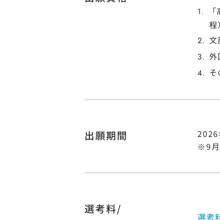
「
程
文
外
そ
202
出願期間
※9
選考料/
選考