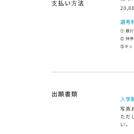
⽀払い⽅法
20,0
選考
① 銀
② 持
③ネッ
出願書類
⼊学
写真
ただ
い。