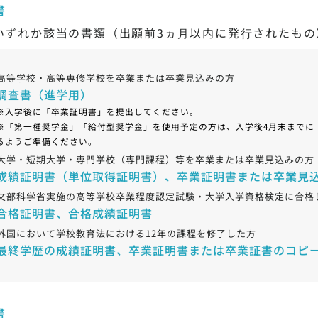
書
いずれか該当の書類（出願前3ヵ⽉以内に発⾏されたもの
高等学校・高等専修学校を卒業または卒業見込みの方
調査書（進学用）
※入学後に「卒業証明書」を提出してください。
※「第一種奨学金」「給付型奨学金」を使用予定の方は、入学後4月末までに
るようご準備ください。
大学・短期大学・専門学校（専門課程）等を卒業または卒業見込みの方
成績証明書（単位取得証明書）、卒業証明書または卒業見
文部科学省実施の高等学校卒業程度認定試験・大学入学資格検定に合格
合格証明書、合格成績証明書
外国において学校教育法における12年の課程を修了した方
最終学歴の成績証明書、卒業証明書または卒業証書のコピ
書