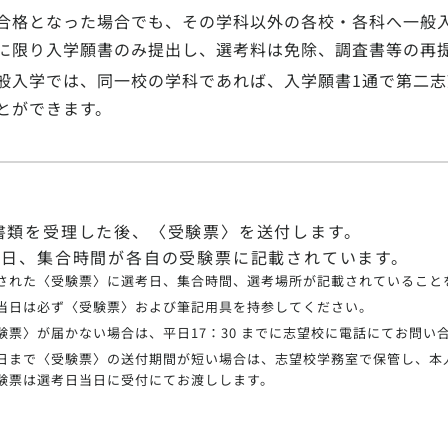
合格となった場合でも、その学科以外の各校・各科へ一般
に限り入学願書のみ提出し、選考料は免除、調査書等の再
般入学では、同一校の学科であれば、入学願書1通で第二
とができます。
書類を受理した後、〈受験票〉を送付します。
考日、集合時間が各自の受験票に記載されています。
された〈受験票〉に選考日、集合時間、選考場所が記載されていること
当日は必ず〈受験票〉および筆記用具を持参してください。
験票〉が届かない場合は、平日17：30 までに志望校に電話にてお問い
日まで〈受験票〉の送付期間が短い場合は、志望校学務室で保管し、本
験票は選考日当日に受付にてお渡しします。