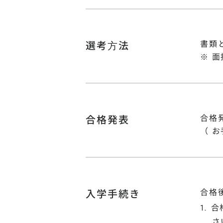
書類
選考⽅法
※ 
合格
合格発表
（ 
合格
入学手続き
合
さ