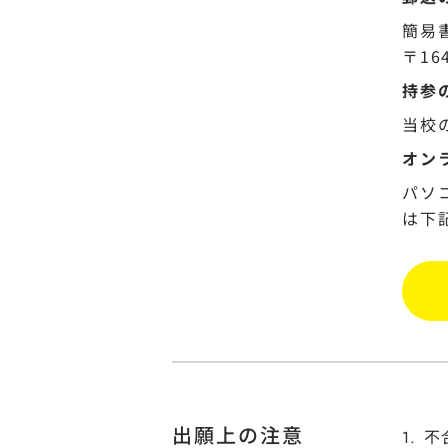
簡易
〒16
持参
当校
オン
パソ
は下
出願上の注意
不