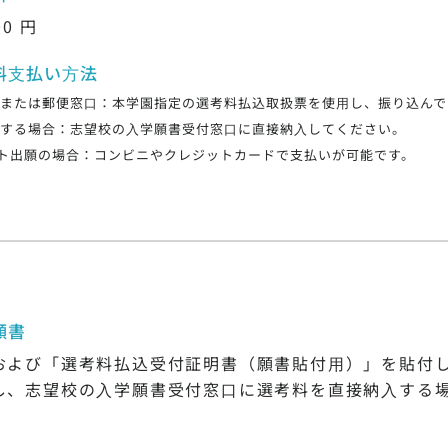
00 円
料⽀払い⽅法
⾏または郵便窓⼝：本学園指定の選考料払込取扱票を使⽤し、振り込ん
参する場合：志望校の⼊学願書受付窓⼝に直接納⼊してください。
ト出願の場合：コンビニやクレジットカードで支払いが可能です。
願書
および「選考料払込受付証明書（願書貼付⽤）」を貼付
し、志望校の⼊学願書受付窓⼝に選考料を直接納⼊する