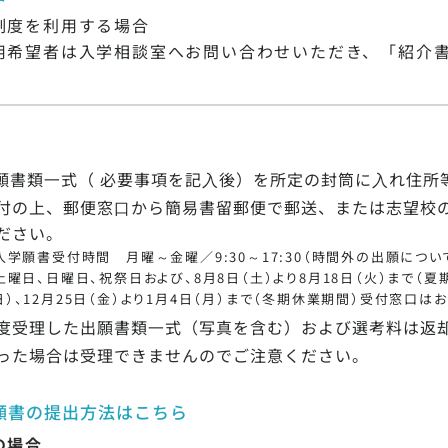
制度を利用する場合
用希望者は入学相談室へお問い合わせいただき、「紹介
願書類⼀式（ 必要事項を記⼊後）を所定の封筒に⼊れ住所
付の上、郵便窓⼝から簡易書留郵便で郵送、または志望校
ださい。
入学願書受付時間 月曜～金曜／9:30～17:30（時間外の出願につ
土曜日、日曜日、祝祭日および、8月8日（土）より8月18日（火）まで（夏
日）、12月25日（金）より1月4日（月）まで（冬期休業期間）受付窓口は
度受理した出願書類⼀式（写真を含む）および選考料は返
った場合は受理できませんのでご注意ください。
願書の提出方法はこちら
の場合