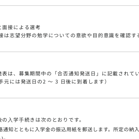
と面接による選考
面接は志望分野の勉学についての意欲や目的意識を確認す
発表は、募集期間中の「合否通知発送日」に記載されて
お手元には発送日の2 〜 3 日後に到着します）
後の⼊学⼿続きは次のとおりです。
格通知とともに入学金の振込用紙を郵送します。所定の納
い。