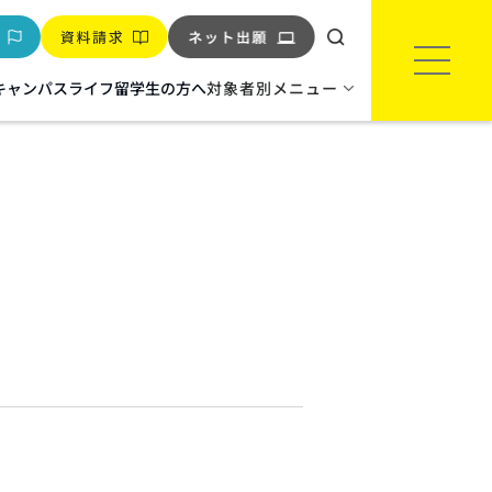
キャンパスライフ
留学生の方へ
対象者別メニュー
環境‧バイオ
環境インフラエンジニア科
※2027年度生より科名変更
バイオテクノロジー科