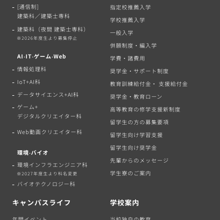
[通信制]
指定校推薦入学
建築科／建築士専科
学校推薦入学
建築科（夜間 建築士専科）
一般入学
※2026年度生より募集停止
併願制度・編入学
AI‧IT‧ゲーム‧Web
学費・諸費用
情報処理科
奨学金・サポート制度
IoT+AI科
教育訓練給付金・ 支援給付金
データサイエンス+AI科
奨学金・教育ローン
ゲーム+
高等教育の修学支援新制度
デジタルクリエイター科
留学生の方の募集要項
Web動画クリエイター科
留学生向け学習支援
留学生向け奨学金
環境‧バイオ
先輩からのメッセージ
環境インフラエンジニア科
学生寮のご案内
※2027年度生より科名変更
バイオテクノロジー科
キャンパスライフ
学校案内
年間イベント
当校独自の教育