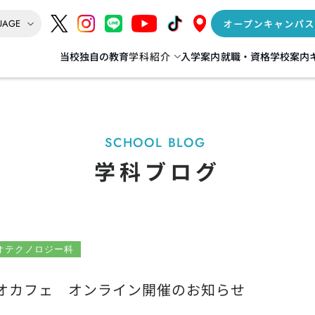
当校独自の教育
学科紹介
入学案内
就職・資格
学校案内
インテリア
AI‧IT‧ゲーム‧Web
情報処理科
督科
SCHOOL BLOG
IoT+AI科
学科ブログ
リア科
データサイエンス+AI科
] 建築科／建築士専科
ゲーム+デジタルクリエイター科
（夜間 建築士専科）
Web動画クリエイター科
年度生より募集停止
オテクノロジー科
イオカフェ オンライン開催のお知らせ