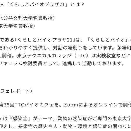
法人「くらしとバイオプラザ21」とは？
北公益文科大学名誉教授）
京大学名誉教授）
である｢くらしとバイオプラザ21｣は、「くらしとバイオ
をわかりやすく提供し、対話の場創りをしています。茅場
以上開催。東京テクニカルカレッジ（TTC）は実験教室など
カリキュラム検討委員として、連携して活動しております。
オカフェレポート〉
金）第38回TTCバイオカフェを、Zoomによるオンラインで
フェは『感染症』がテーマ。動物の感染症がご専門の東京大
迎えし、感染症の歴史や人・動物・環境と感染症の関わり