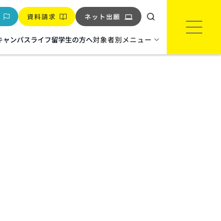
キャンパスライフ
留学生の方へ
対象者別メニュー
環境‧バイオ
環境インフラエンジニア科
※2027年度生より科名変更
バイオテクノロジー科