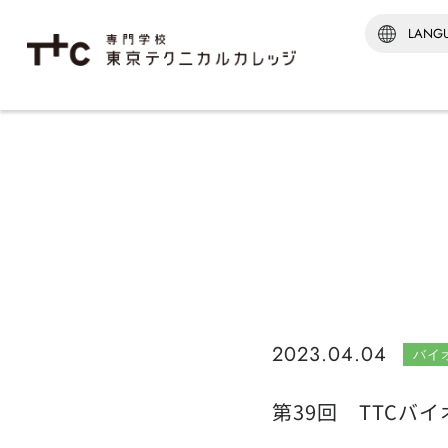
学科紹介TOP
建築‧
建築監
建築科
インテ
[通信制
建築科
※2026
2023.04.04
バイ
第39回 TTCバ