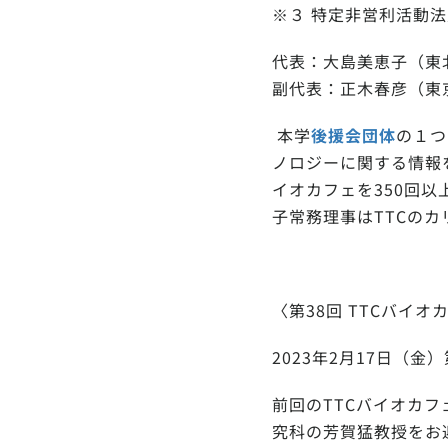
※３ 特定非営利活動
代表：大島美恵子（東
副代表：正木春彦（東
本学
後援会団体
の１つ
ノロジーに関する情報
イオカフェを350回
子常務理事はTTCの
〈第38回 TTCバイ
2023年2月17日（
前回のTTCバイオカ
究科の芳賀猛教授をお