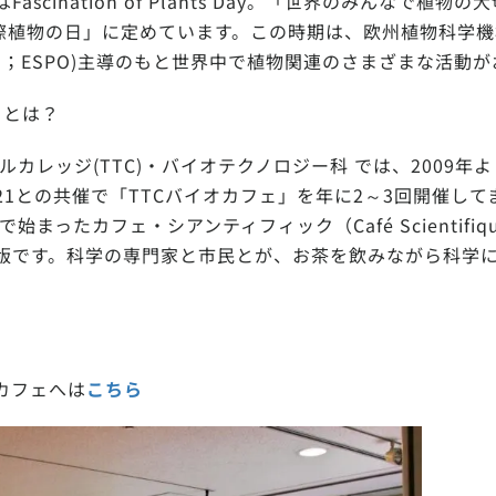
scination of Plants Day。「世界のみんなで植
植物の日」に定めています。この時期は、欧州植物科学機構（Eu
nisation；ESPO)主導のもと世界中で植物関連のさまざまな
ェとは？
ルカレッジ(TTC)・バイオテクノロジー科 では、2009年
1との共催で「TTCバイオカフェ」を年に2～3回開催して
で始まったカフェ・シアンティフィック（Café Scientif
版です。科学の専門家と市民とが、お茶を飲みながら科学
カフェへは
こちら