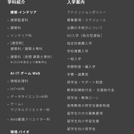
学科紹介
⼊学案内
建築‧インテリア
アドミッションポリシー
建築監督科
募集要項・スケジュール
建築科
出願の手続きについて
インテリア科
AO入学［総合型選抜］
[通信制]
指定校推薦入学
建築科／建築士専科
学校推薦入学
建築科（夜間 建築士専科）
一般入学
※2026年度生より募集停止
併願制度・編入学
AI‧IT‧ゲーム‧Web
学費・諸費用
情報処理科
奨学金・サポート制度
IoT+AI科
教育訓練給付金・ 支援給付金
データサイエンス+AI科
奨学金・教育ローン
ゲーム+
高等教育の修学支援新制度
デジタルクリエイター科
留学生の方の募集要項
Web動画クリエイター科
留学生向け学習支援
留学生向け奨学金
環境‧バイオ