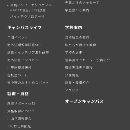
先輩からのメッセージ
環境インフラエンジニア科
学生寮のご案内
※2027年度生より科名変更
バイオテクノロジー科
キャンパスライフ
学校案内
年間イベント
当校独自の教育
海外短期留学研修SISP
私たちが目指す教育
建築・インテリア海外研修
学校の歴史
海外研修インタビュー
理事長メッセージ・役員紹介
小笠原環境研修
職業実践専門課程
在校生の一日
公開情報
東中野のおすすめスポット
施設・設備紹介
アクセス
就職・資格
オープンキャンパス
就職サポート体制
資格取得について
小山学園後援会
TTCお仕事図鑑