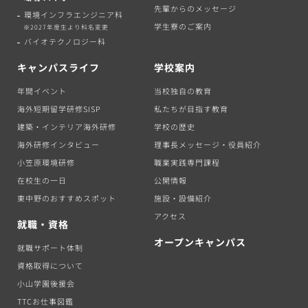
先輩からのメッセージ
環境インフラエンジニア科
学生寮のご案内
※2027年度生より科名変更
バイオテクノロジー科
キャンパスライフ
学校案内
年間イベント
当校独自の教育
海外短期留学研修SISP
私たちが目指す教育
建築・インテリア海外研修
学校の歴史
海外研修インタビュー
理事長メッセージ・役員紹介
小笠原環境研修
職業実践専門課程
在校生の一日
公開情報
東中野のおすすめスポット
施設・設備紹介
アクセス
就職・資格
オープンキャンパス
就職サポート体制
資格取得について
小山学園後援会
TTCお仕事図鑑