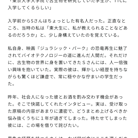
「東京大学大学院で古生物を研究していた学生が、TTCに
入学してくるらしい」
入学前からSさんはちょっとした有名人だった。正直なと
ころ、当時の私は「東大生に、私が教えられることなどあ
るのだろうか」と、少し身構えていたのを覚えている。
私自身、映画『ジュラシック・パーク』の恐竜再生に魅了
されてバイオテクノロジーの道に進んだ人間だ。それだけ
に、古生物の世界に身を置いてきたＳさんには、人一倍強
い興味を抱いていた。実際の彼は、輝かしい経歴を持ちな
がらも驚くほど謙虚で、常に穏やかな佇まいの学生だっ
た。
昨年、社会人になった彼とお酒を酌み交わす機会があっ
た。そこで快諾してくれたインタビュー。実は、受け取っ
た原稿の内容があまりに濃密で、どうまとめ上げるべきか
悩み抜くうちに１年が過ぎてしまった。待たせてしまった
彼には、この場を借りて詫びたい。