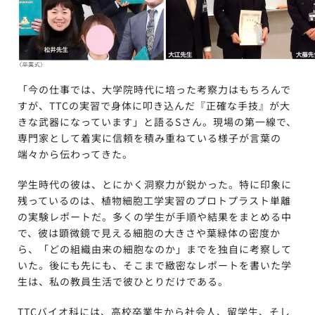
「今の仕事では、大学院時代に培った考察力はもちろんで
すが、TTCの実習で身体に叩き込んだ『正確な手技』が大
きな武器になっています」と語るSさん。現場の第一線で、
専門家として着実に信頼を積み重ねている様子が言葉の
端々から伝わってきた。
学生時代の彼は、とにかく洞察力が鋭かった。特に印象に
残っているのは、植物細胞工学実習のプロトプラスト単離
の実験レポートだ。多くの学生が手順や結果をまとめる中
で、彼は顕微鏡で見える細胞の大きさや葉緑体の密度か
ら、「どの組織由来の細胞なのか」までを独自に考察して
いた。後にも先にも、そこまで緻密なレポートを書いた学
生は、私の教員生活で彼ひとりだけである。
TTCバイオ科には、高校卒業生から社会人、留学生、そし