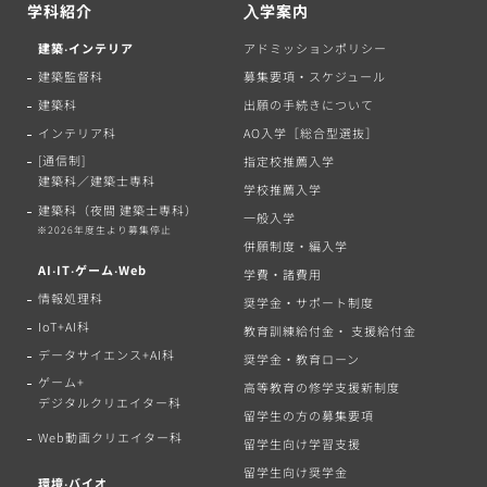
学科紹介
⼊学案内
建築‧インテリア
アドミッションポリシー
建築監督科
募集要項・スケジュール
建築科
出願の手続きについて
インテリア科
AO入学［総合型選抜］
[通信制]
指定校推薦入学
建築科／建築士専科
学校推薦入学
建築科（夜間 建築士専科）
一般入学
※2026年度生より募集停止
併願制度・編入学
AI‧IT‧ゲーム‧Web
学費・諸費用
情報処理科
奨学金・サポート制度
IoT+AI科
教育訓練給付金・ 支援給付金
データサイエンス+AI科
奨学金・教育ローン
ゲーム+
高等教育の修学支援新制度
デジタルクリエイター科
留学生の方の募集要項
Web動画クリエイター科
留学生向け学習支援
留学生向け奨学金
環境‧バイオ