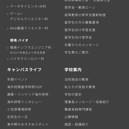
データサイエンス+AI科
奨学金・教育ローン
ゲーム+
高等教育の修学支援新制度
デジタルクリエイター科
留学生の方の募集要項
Web動画クリエイター科
留学生向け学習支援
留学生向け奨学金
環境‧バイオ
先輩からのメッセージ
環境インフラエンジニア科
学生寮のご案内
※2027年度生より科名変更
バイオテクノロジー科
キャンパスライフ
学校案内
年間イベント
当校独自の教育
海外短期留学研修SISP
私たちが目指す教育
建築・インテリア海外研修
学校の歴史
海外研修インタビュー
理事長メッセージ・役員紹介
小笠原環境研修
職業実践専門課程
在校生の一日
公開情報
東中野のおすすめスポット
施設・設備紹介