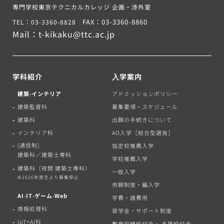
専門学校東京テクニカルカレッジ 企画・渉外室
FAX：03-3360-8860
TEL：03-3360-8828
Mail：
t-kikaku@ttc.ac.jp
学科紹介
⼊学案内
建築‧インテリア
アドミッションポリシー
建築監督科
募集要項・スケジュール
建築科
出願の手続きについて
インテリア科
AO入学［総合型選抜］
[通信制]
指定校推薦入学
建築科／建築士専科
学校推薦入学
建築科（夜間 建築士専科）
一般入学
※2026年度生より募集停止
併願制度・編入学
AI‧IT‧ゲーム‧Web
学費・諸費用
情報処理科
奨学金・サポート制度
IoT+AI科
教育訓練給付金・ 支援給付金