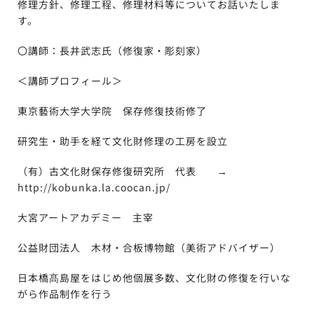
修理方針、修理工程、修理材料等についてお話いたしま
す。
〇講師：長井武志氏（修復家・彫刻家）
＜講師プロフィール＞
東京藝術大学大学院 保存修復技術修了
研究生・助手を経て文化財修理の工房を設立
（有）古文化財保存修復研究所 代表 →
http://kobunka.la.coocan.jp/
大宮アートアカデミー 主宰
公益財団法人 木材・合板博物館（美術アドバイザー）
日本橋髙島屋をはじめ他個展多数、文化財の修復を行いな
がら作品制作を行う