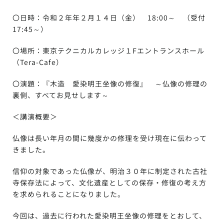
〇日時：令和２年年２月１４日（金） 18:00～ （受付
17:45～）
〇場所：東京テクニカルカレッジ１Fエントランスホール
（Tera-Cafe）
〇演題：『木造 愛染明王坐像の修復』 ～仏像の修理の
裏側、すべてお見せします～
＜講演概要＞
仏像は長い年月の間に幾度かの修理を受け現在に伝わって
きました。
信仰の対象であった仏像が、明治３０年に制定された古社
寺保存法によって、文化遺産としての保存・修復の考え方
を求められることになりました。
今回は、過去に行われた愛染明王坐像の修理をとおして、