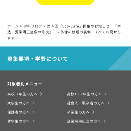
ホーム
>
学科ブログ
>
第４回「Eco-Café」開催のお知らせ 『木
造 愛染明王坐像の修復』 ～仏像の修理の裏側、すべてお見せし
ます～
募集要項・学費について
対象者別メニュー
高校３年生の方へ
高校1・2年生の方へ
大学生の方へ
社会人・既卒者の方へ
保護者の方へ
卒業生の方へ
留学生の方へ
企業採用担当の方へ