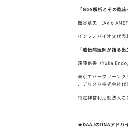
「NGS解析とその臨
飴谷章夫 （Akio AMETA
インフォバイオ㈱代表
「遺伝病医師が語る出
遠藤侑香（Yuka Endo, 
東京エバーグリーンク
、
デリメド株式会社代
特定非営利活動法人こ
★DAAJのDNAアド