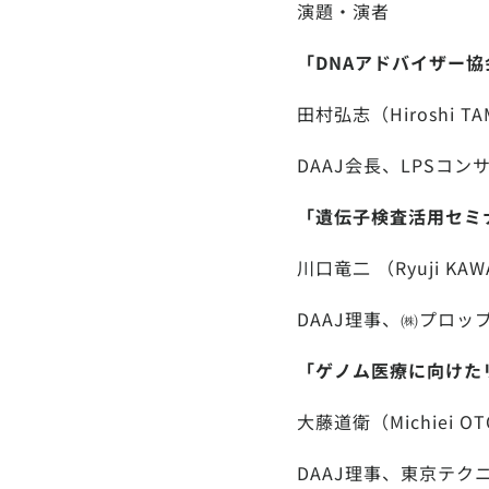
演題・演者
「DNAアドバイザー協
田村弘志（Hiroshi TAM
DAAJ会長、LPSコ
「遺伝子検査活用セミ
川口竜二 （Ryuji KAWA
DAAJ理事、㈱プロッ
「ゲノム医療に向けた
大藤道衛（Michiei OTO
DAAJ理事、東京テ