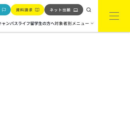
キャンパスライフ
留学生の方へ
対象者別メニュー
環境‧バイオ
環境インフラエンジニア科
※2027年度生より科名変更
バイオテクノロジー科