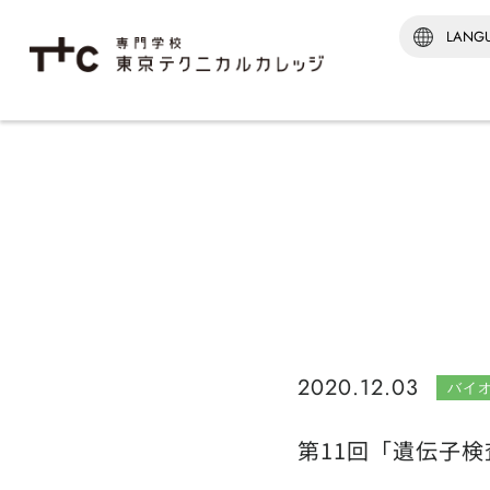
学科紹介TOP
建築‧
建築監
建築科
インテ
[通信制
建築科
※2026
2020.12.03
バイ
第11回「遺伝子