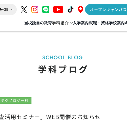
当校独自の教育
学科紹介
入学案内
就職・資格
学校案内
インテリア
AI‧IT‧ゲーム‧Web
情報処理科
督科
SCHOOL BLOG
IoT+AI科
学科ブログ
リア科
データサイエンス+AI科
] 建築科／建築士専科
ゲーム+デジタルクリエイター科
（夜間 建築士専科）
Web動画クリエイター科
年度生より募集停止
オテクノロジー科
検査活用セミナー」WEB開催のお知らせ