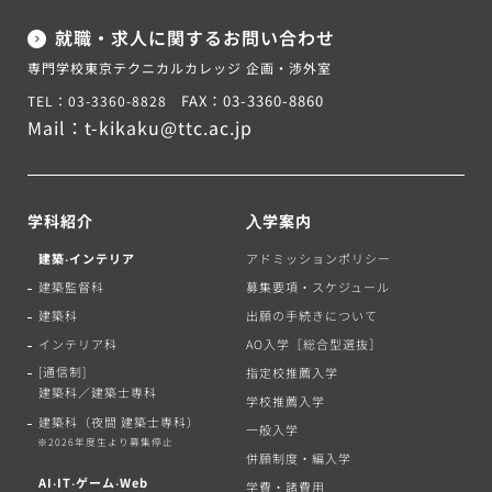
就職・求人に関するお問い合わせ
専門学校東京テクニカルカレッジ 企画・渉外室
FAX：03-3360-8860
TEL：03-3360-8828
Mail：
t-kikaku@ttc.ac.jp
学科紹介
⼊学案内
建築‧インテリア
アドミッションポリシー
建築監督科
募集要項・スケジュール
建築科
出願の手続きについて
インテリア科
AO入学［総合型選抜］
[通信制]
指定校推薦入学
建築科／建築士専科
学校推薦入学
建築科（夜間 建築士専科）
一般入学
※2026年度生より募集停止
併願制度・編入学
AI‧IT‧ゲーム‧Web
学費・諸費用