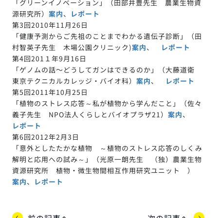
「グリーンイノベーション」（田部井豊先生 農業生物資
源研究所）
案内
、
レポート
第3回2010年11月26日
「健康予測からご先祖のことまでわかる遺伝子診断」（田
村智英子先生 木場公園クリニック)
案内
、
レポート
第4回201１年9月16日
「ゲノムの話〜どうしてガンはできるのか」（大藤道衛
東京テクニカルカレッジ・バイオ科）
案内
、
レポート
第5回2011年10月25日
「植物のストレス応答～私が植物から学んだこと」（佐々
義子先生 NPO法人くらしとバイオプラザ21）
案内
、
レポート
第6回2012年2月3日
「意外としたたかな植物 ～植物のストレス応答のしくみ
解明と応用への試み～」（光原一朗先生 （独）農業生物
資源研究所 植物・微生物間相互作用研究ユニット ）
案内
、
レポート
前の記事へ
次の記事へ