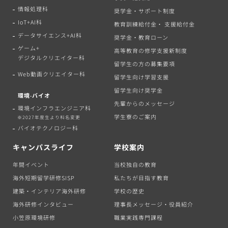
情報処理科
奨学金・サポート制度
IoT+AI科
教育訓練給付金・ 支援給付金
データサイエンス+AI科
奨学金・教育ローン
ゲーム+
高等教育の修学支援新制度
デジタルクリエイター科
留学生の方の募集要項
Web動画クリエイター科
留学生向け学習支援
留学生向け奨学金
環境‧バイオ
先輩からのメッセージ
環境インフラエンジニア科
学生寮のご案内
※2027年度生より科名変更
バイオテクノロジー科
キャンパスライフ
学校案内
年間イベント
当校独自の教育
海外短期留学研修SISP
私たちが目指す教育
建築・インテリア海外研修
学校の歴史
海外研修インタビュー
理事長メッセージ・役員紹介
小笠原環境研修
職業実践専門課程