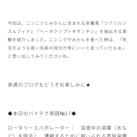
今回は、ニンニクとみかんに含まれる栄養素『ジアリルジ
スルフィド』『ベータクリプトキサンチン』を抽出する実
験を紹介しました。ニンニクやみかんを食べた時は、「呪
文のような長い名前の成分が体にいいと言っていたなぁ」
と思い出してみてくださいね。
来週のブログもどうぞお楽しみに★
◆本日のバイテク用語№17◆
ロータリーエバポレーター： 溶液中の溶媒（水な
ど）を除去し、濃縮するために用いられる蒸留装置