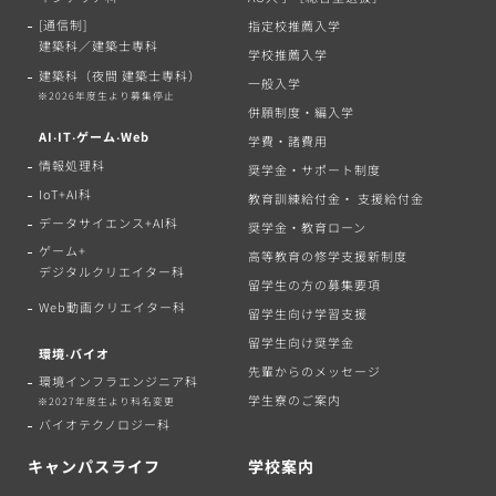
[通信制]
指定校推薦入学
建築科／建築士専科
学校推薦入学
建築科（夜間 建築士専科）
一般入学
※2026年度生より募集停止
併願制度・編入学
AI‧IT‧ゲーム‧Web
学費・諸費用
情報処理科
奨学金・サポート制度
IoT+AI科
教育訓練給付金・ 支援給付金
データサイエンス+AI科
奨学金・教育ローン
ゲーム+
高等教育の修学支援新制度
デジタルクリエイター科
留学生の方の募集要項
Web動画クリエイター科
留学生向け学習支援
留学生向け奨学金
環境‧バイオ
先輩からのメッセージ
環境インフラエンジニア科
学生寮のご案内
※2027年度生より科名変更
バイオテクノロジー科
キャンパスライフ
学校案内