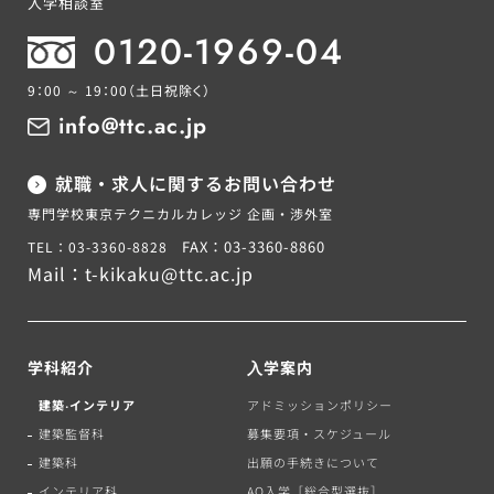
入学相談室
0120-1969-04
9：00 ～ 19：00
（土日祝除く）
info@ttc.ac.jp
就職・求人に関するお問い合わせ
専門学校東京テクニカルカレッジ 企画・渉外室
FAX：03-3360-8860
TEL：03-3360-8828
Mail：
t-kikaku@ttc.ac.jp
学科紹介
⼊学案内
建築‧インテリア
アドミッションポリシー
建築監督科
募集要項・スケジュール
建築科
出願の手続きについて
インテリア科
AO入学［総合型選抜］