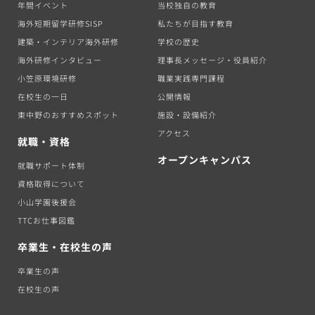
年間イベント
当校独自の教育
海外短期留学研修SISP
私たちが目指す教育
建築・インテリア海外研修
学校の歴史
海外研修インタビュー
理事長メッセージ・役員紹介
小笠原環境研修
職業実践専門課程
在校生の一日
公開情報
東中野のおすすめスポット
施設・設備紹介
アクセス
就職・資格
オープンキャンパス
就職サポート体制
資格取得について
小山学園後援会
TTCお仕事図鑑
卒業生・在校生の声
卒業生の声
在校生の声