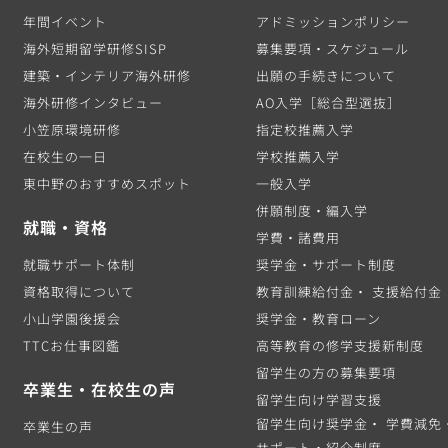
年間イベント
アドミッションポリシー
海外短期留学研修SISP
募集要項・スケジュール
建築・インテリア海外研修
出願の手続きについて
海外研修インタビュー
AO入学［総合型選抜］
小笠原環境研修
指定校推薦入学
在校生の一日
学校推薦入学
東中野のおすすめスポット
一般入学
併願制度・編入学
就職・資格
学費・諸費用
就職サポート体制
奨学金・サポート制度
資格取得について
教育訓練給付金・ 支援給付金
小山学園後援会
奨学金・教育ローン
TTCお仕事図鑑
高等教育の修学支援新制度
留学生の方の募集要項
卒業生・在校生の声
留学生向け学習支援
留学生向け奨学金・ 学費減免
卒業生の声
サポート・紹介制度