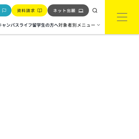
キャンパスライフ
留学生の方へ
対象者別メニュー
環境‧バイオ
環境インフラエンジニア科
※2027年度生より科名変更
バイオテクノロジー科