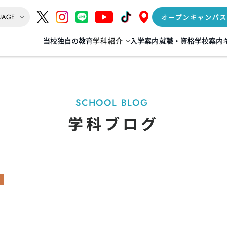
当校独自の教育
学科紹介
入学案内
就職・資格
学校案内
インテリア
AI‧IT‧ゲーム‧Web
情報処理科
督科
SCHOOL BLOG
IoT+AI科
学科ブログ
リア科
データサイエンス+AI科
] 建築科／建築士専科
ゲーム+デジタルクリエイター科
（夜間 建築士専科）
Web動画クリエイター科
年度生より募集停止