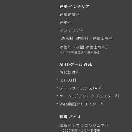
建築‧インテリア
建築監督科
建築科
インテリア科
[通信制]
建築科／建築士専科
建築科（夜間 建築士専科）
※2026年度生より募集停止
AI‧IT‧ゲーム‧Web
情報処理科
IoT+AI科
データサイエンス+AI科
ゲーム+
デジタルクリエイター科
Web動画クリエイター科
環境‧バイオ
環境インフラエンジニア科
※2027年度生より科名変更