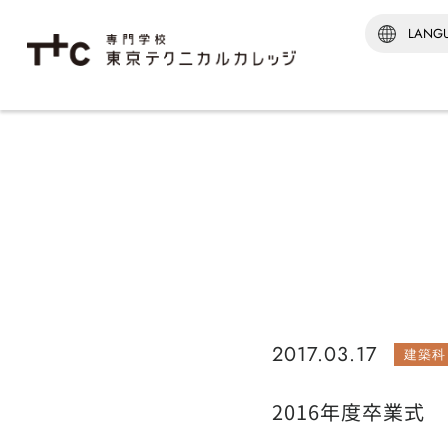
学科紹介TOP
建築‧
建築監
建築科
インテ
[通信制
建築科
※2026
2017.03.17
建築科
2016年度卒業式