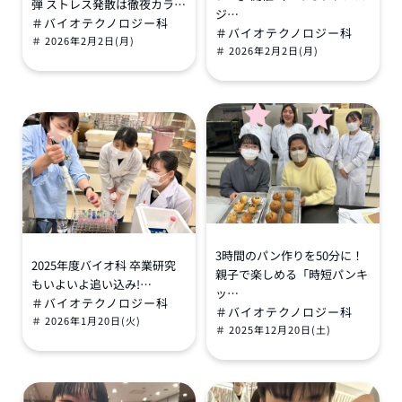
弾 ストレス発散は徹夜カラ…
ジ…
＃バイオテクノロジー科
＃バイオテクノロジー科
＃ 2026年2月2日(月)
＃ 2026年2月2日(月)
3時間のパン作りを50分に！
2025年度バイオ科 卒業研究
親子で楽しめる「時短パンキ
もいよいよ追い込み!…
ッ…
＃バイオテクノロジー科
＃バイオテクノロジー科
＃ 2026年1月20日(火)
＃ 2025年12月20日(土)