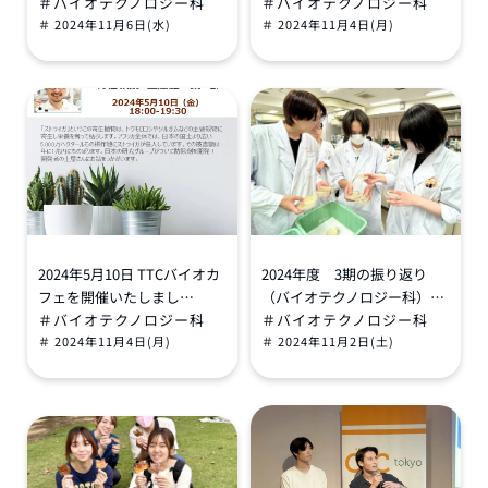
＃バイオテクノロジー科
＃バイオテクノロジー科
＃ 2024年11月6日(水)
＃ 2024年11月4日(月)
2024年5月10日 TTCバイオカ
2024年度 3期の振り返り
フェを開催いたしまし…
（バイオテクノロジー科）…
＃バイオテクノロジー科
＃バイオテクノロジー科
＃ 2024年11月4日(月)
＃ 2024年11月2日(土)