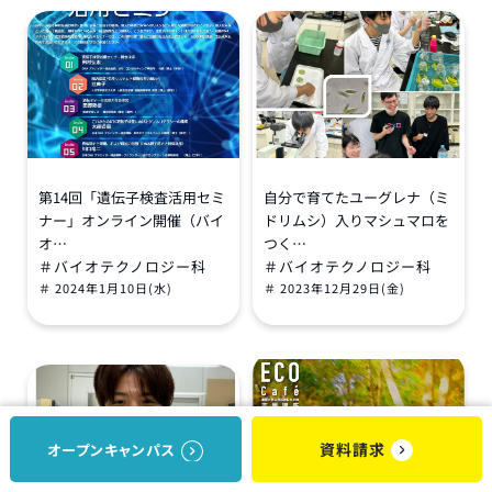
第14回「遺伝子検査活用セミ
自分で育てたユーグレナ（ミ
ナー」オンライン開催（バイ
ドリムシ）入りマシュマロを
オ…
つく…
＃バイオテクノロジー科
＃バイオテクノロジー科
＃ 2024年1月10日(水)
＃ 2023年12月29日(金)
資料請求
オープンキャンパス