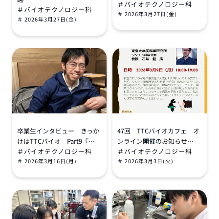
＃バイオテクノロジー科
＃バイオテクノロジー科
＃ 2026年3月27日(金)
＃ 2026年3月27日(金)
卒業生インタビュー きっか
47回 TTCバイオカフェ オ
けはTTCバイオ Part9『…
ンライン開催のお知らせ…
＃バイオテクノロジー科
＃バイオテクノロジー科
＃ 2026年3月16日(月)
＃ 2026年3月3日(火)