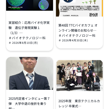
実習紹介：応用バイオ化学実
第48回 TTCバイオカフェ オ
験 遺伝子発現実験１
ンライン開催のお知らせ…
（1/3）…
＃バイオテクノロジー科
＃バイオテクノロジー科
＃ 2026年4月30日(木)
＃ 2026年8月10日(月)
2025内定者インタビュー第７
2025年度 東京テクニカルカ
弾 大学中退の挫折を乗り
レッジ 卒業式…
越…