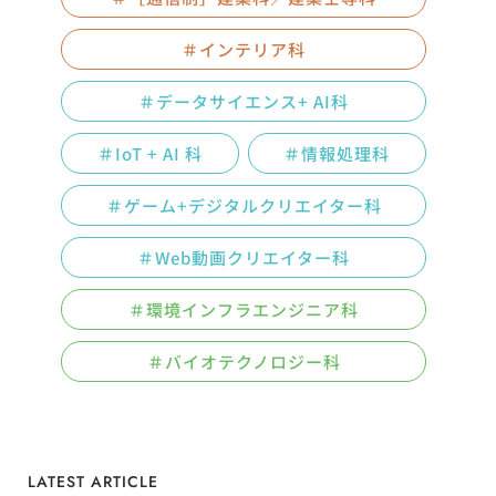
＃インテリア科
＃データサイエンス+ AI科
＃IoT + AI 科
＃情報処理科
＃ゲーム+デジタルクリエイター科
＃Web動画クリエイター科
＃環境インフラエンジニア科
＃バイオテクノロジー科
LATEST ARTICLE