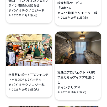
46回 TTCバイオカフェオン
映像制作サービス
ライン開催のお知らせ…
「VideoW…
＃バイオテクノロジー科
＃Web動画クリエイター科
＃ 2025年11月4日(火)
＃ 2025年10月31日(金)
実践型プロジェクト（RJP）
学園祭レポートTTCフェステ
学生たちがアイデアを形に
ィバル2025 (バイオテク…
し…
＃バイオテクノロジー科
＃インテリア科
＃ 2025年10月28日(火)
＃ 2025年10月7日(火)