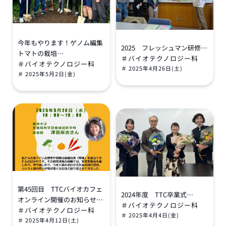
今年もやります！ゲノム編集
2025 フレッシュマン研修…
トマトの栽培…
＃バイオテクノロジー科
＃バイオテクノロジー科
＃ 2025年4月26日(土)
＃ 2025年5月2日(金)
第45回目 TTCバイオカフェ
2024年度 TTC卒業式…
オンライン開催のお知らせ…
＃バイオテクノロジー科
＃バイオテクノロジー科
＃ 2025年4月4日(金)
＃ 2025年4月12日(土)