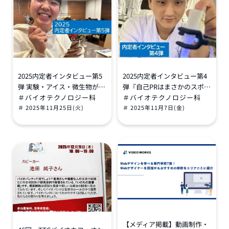
2025内定者インタビュー第5
2025内定者インタビュー第4
弾 実験・アイス・微生物が…
弾『自己PRはまさかのスポ…
＃バイオテクノロジー科
＃バイオテクノロジー科
＃ 2025年11月25日(火)
＃ 2025年11月7日(金)
【メディア掲載】動画制作・