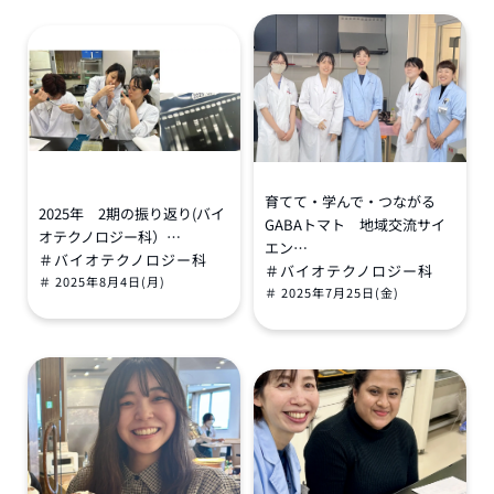
育てて・学んで・つながる
2025年 2期の振り返り(バイ
GABAトマト 地域交流サイ
オテクノロジー科）…
エン…
＃バイオテクノロジー科
＃バイオテクノロジー科
＃ 2025年8月4日(月)
＃ 2025年7月25日(金)