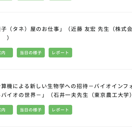
種子（タネ）屋のお仕事」（近藤 友宏 先生（株式
） ）
案内
当日の様子
レポート
計算機による新しい生物学への招待－バイオインフ
いバイオの世界－」（石井一夫先生（東京農工大学
案内
当日の様子
レポート