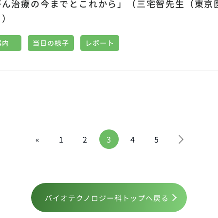
がん治療の今までとこれから」（三宅智先生（東京
））
案内
当日の様子
レポート
«
1
2
3
4
5
バイオテクノロジー科トップへ戻る