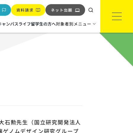
キャンパスライフ
留学生の方へ
対象者別メニュー
環境‧バイオ
環境インフラエンジニア科
※2027年度生より科名変更
バイオテクノロジー科
（大石勲先生（国立研究開発法人
端ゲノムデザイン研究グループ