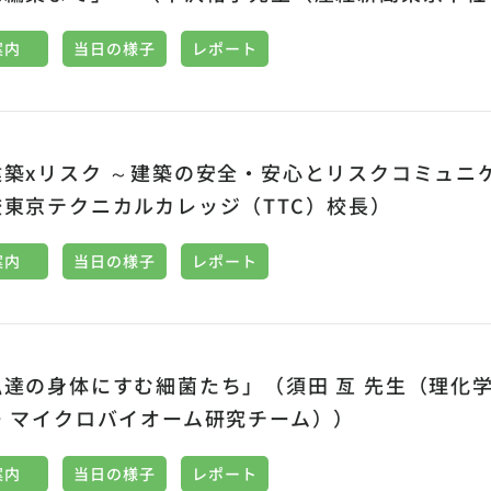
案内
当日の様子
レポート
建築xリスク ～建築の安全・安心とリスクコミュニ
校東京テクニカルカレッジ（TTC）校長）
案内
当日の様子
レポート
私達の身体にすむ細菌たち」（須田 亙 先生（理化
ー マイクロバイオーム研究チーム））
案内
当日の様子
レポート