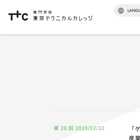
学科紹介TOP
建築‧
建築監
建築科
インテ
[通信制
建築科
※2026
第 28 回 2019/02/22
「
産