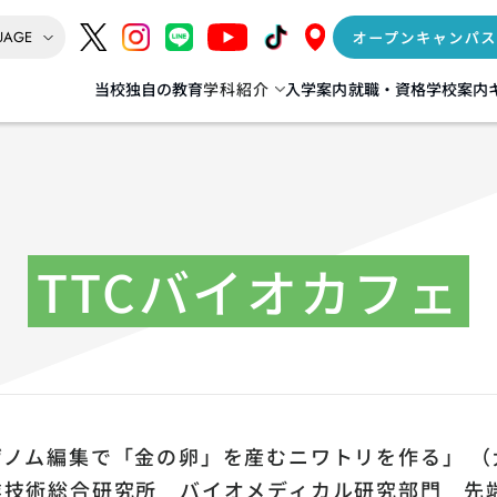
当校独自の教育
学科紹介
入学案内
就職・資格
学校案内
インテリア
AI‧IT‧ゲーム‧Web
情報処理科
督科
IoT+AI科
リア科
TTCバイオカフェ
データサイエンス+AI科
] 建築科／建築士専科
ゲーム+デジタルクリエイター科
（夜間 建築士専科）
Web動画クリエイター科
年度生より募集停止
ゲノム編集で「金の卵」を産むニワトリを作る」 
業技術総合研究所 バイオメディカル研究部門 先