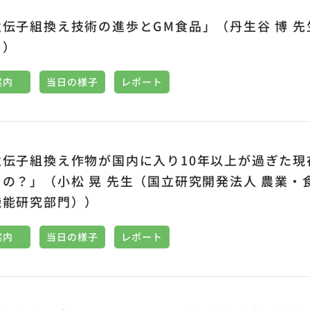
遺伝子組換え技術の進歩とGM食品」（丹生谷 博 
））
案内
当日の様子
レポート
遺伝子組換え作物が国内に入り10年以上が過ぎた
るの？」（小松 晃 先生（国立研究開発法人 農業
機能研究部門））
案内
当日の様子
レポート