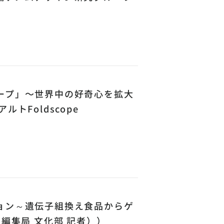
ープ」〜世界中の好奇心を拡大
トFoldscope
ョン～遺伝子組換え食品からゲ
編集局 文化部 記者））