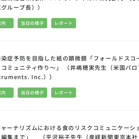
究グループ長））
案内
当日の様子
レポート
感染症予防を目指した紙の顕微鏡「フォールドスコ
コミュニティ作り〜」 （井嶋穂実先生（米国パロアル
truments. Inc.））
案内
当日の様子
レポート
ジャーナリズムにおける食のリスクコミュニケーシ
ム編集まで」 （平沢裕子先生（産経新聞東京本社 