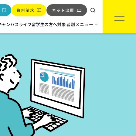
キャンパスライフ
留学生の方へ
対象者別メニュー
環境‧バイオ
環境インフラエンジニア科
※2027年度生より科名変更
バイオテクノロジー科