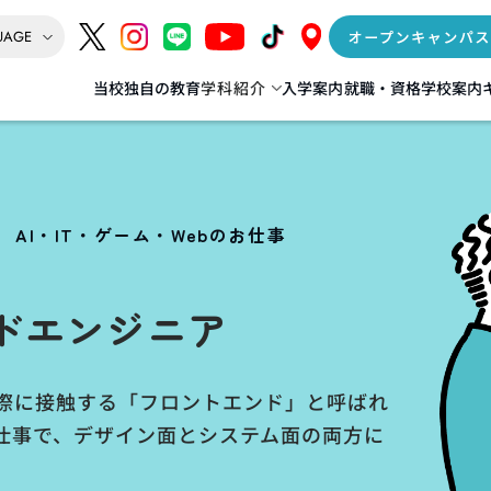
当校独自の教育
学科紹介
入学案内
就職・資格
学校案内
インテリア
AI‧IT‧ゲーム‧Web
情報処理科
督科
IoT+AI科
AI・IT・ゲーム・Webのお仕事
リア科
データサイエンス+AI科
] 建築科／建築士専科
ゲーム+デジタルクリエイター科
ドエンジニア
（夜間 建築士専科）
Web動画クリエイター科
年度生より募集停止
実際に接触する「フロントエンド」と呼ばれ
仕事で、デザイン面とシステム面の両方に