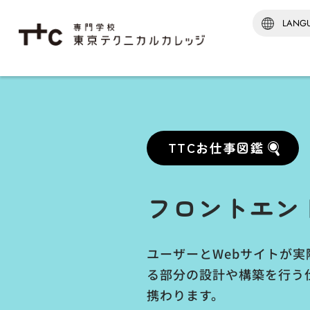
学科紹介TOP
建築‧
建築監
TTCお仕事図鑑
建築科
インテ
[通信制
フロントエン
建築科
※2026
ユーザーとWebサイトが
る部分の設計や構築を行う
携わります。