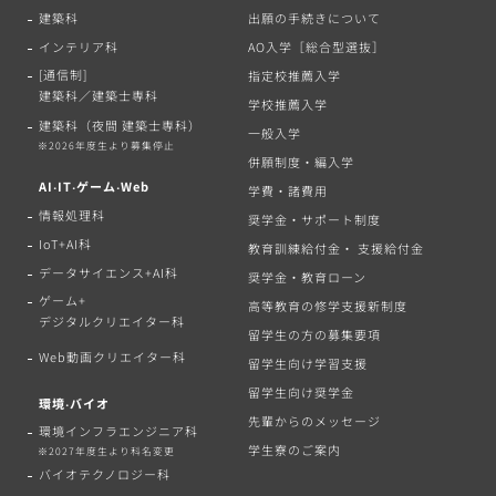
建築科
出願の手続きについて
インテリア科
AO入学［総合型選抜］
[通信制]
指定校推薦入学
建築科／建築士専科
学校推薦入学
建築科（夜間 建築士専科）
一般入学
※2026年度生より募集停止
併願制度・編入学
AI‧IT‧ゲーム‧Web
学費・諸費用
情報処理科
奨学金・サポート制度
IoT+AI科
教育訓練給付金・ 支援給付金
データサイエンス+AI科
奨学金・教育ローン
ゲーム+
高等教育の修学支援新制度
デジタルクリエイター科
留学生の方の募集要項
Web動画クリエイター科
留学生向け学習支援
留学生向け奨学金
環境‧バイオ
先輩からのメッセージ
環境インフラエンジニア科
学生寮のご案内
※2027年度生より科名変更
バイオテクノロジー科