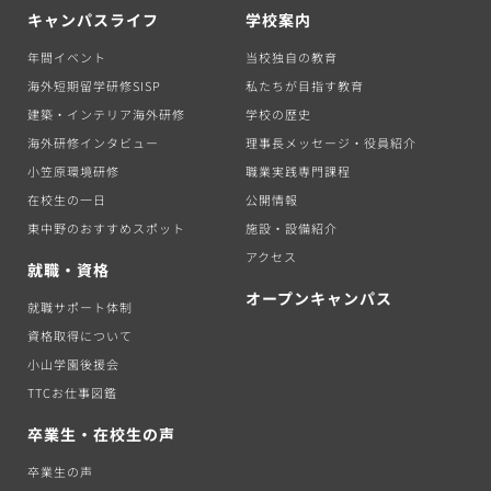
キャンパスライフ
学校案内
年間イベント
当校独自の教育
海外短期留学研修SISP
私たちが目指す教育
建築・インテリア海外研修
学校の歴史
海外研修インタビュー
理事長メッセージ・役員紹介
小笠原環境研修
職業実践専門課程
在校生の一日
公開情報
東中野のおすすめスポット
施設・設備紹介
アクセス
就職・資格
オープンキャンパス
就職サポート体制
資格取得について
小山学園後援会
TTCお仕事図鑑
卒業生・在校生の声
卒業生の声