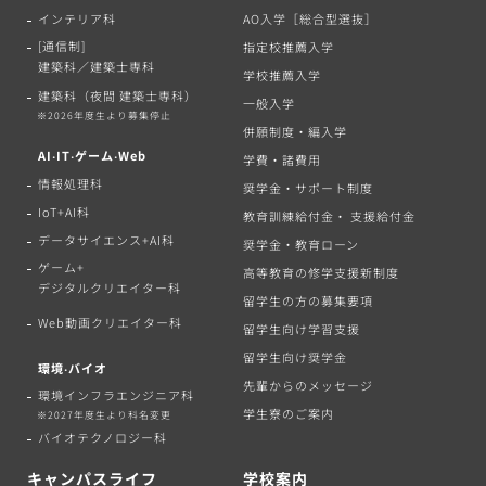
インテリア科
AO入学［総合型選抜］
[通信制]
指定校推薦入学
建築科／建築士専科
学校推薦入学
建築科（夜間 建築士専科）
一般入学
※2026年度生より募集停止
併願制度・編入学
AI‧IT‧ゲーム‧Web
学費・諸費用
情報処理科
奨学金・サポート制度
IoT+AI科
教育訓練給付金・ 支援給付金
データサイエンス+AI科
奨学金・教育ローン
ゲーム+
高等教育の修学支援新制度
デジタルクリエイター科
留学生の方の募集要項
Web動画クリエイター科
留学生向け学習支援
留学生向け奨学金
環境‧バイオ
先輩からのメッセージ
環境インフラエンジニア科
学生寮のご案内
※2027年度生より科名変更
バイオテクノロジー科
キャンパスライフ
学校案内