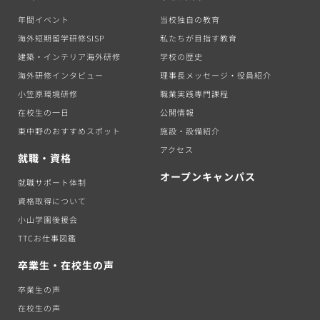
年間イベント
当校独自の教育
海外短期留学研修SISP
私たちが目指す教育
建築・インテリア海外研修
学校の歴史
海外研修インタビュー
理事長メッセージ・役員紹介
小笠原環境研修
職業実践専門課程
在校生の一日
公開情報
東中野のおすすめスポット
施設・設備紹介
アクセス
就職・資格
オープンキャンパス
就職サポート体制
資格取得について
小山学園後援会
TTCお仕事図鑑
卒業生・在校生の声
卒業生の声
在校生の声