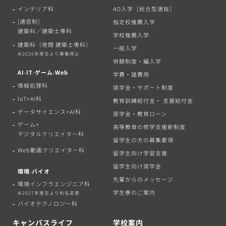
インテリア科
AO入学［総合型選抜］
[通信制]
指定校推薦入学
建築科／建築士専科
学校推薦入学
建築科（夜間 建築士専科）
一般入学
※2026年度生より募集停止
併願制度・編入学
AI‧IT‧ゲーム‧Web
学費・諸費用
情報処理科
奨学金・サポート制度
IoT+AI科
教育訓練給付金・ 支援給付金
データサイエンス+AI科
奨学金・教育ローン
ゲーム+
高等教育の修学支援新制度
デジタルクリエイター科
留学生の方の募集要項
Web動画クリエイター科
留学生向け学習支援
留学生向け奨学金
環境‧バイオ
先輩からのメッセージ
環境インフラエンジニア科
学生寮のご案内
※2027年度生より科名変更
バイオテクノロジー科
キャンパスライフ
学校案内