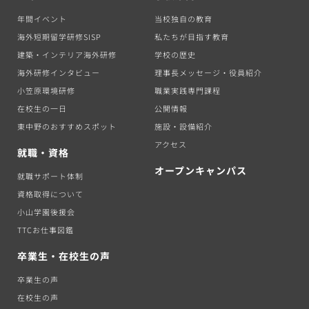
年間イベント
当校独自の教育
海外短期留学研修SISP
私たちが目指す教育
建築・インテリア海外研修
学校の歴史
海外研修インタビュー
理事長メッセージ・役員紹介
小笠原環境研修
職業実践専門課程
在校生の一日
公開情報
東中野のおすすめスポット
施設・設備紹介
アクセス
就職・資格
オープンキャンパス
就職サポート体制
資格取得について
小山学園後援会
TTCお仕事図鑑
卒業生・在校生の声
卒業生の声
在校生の声