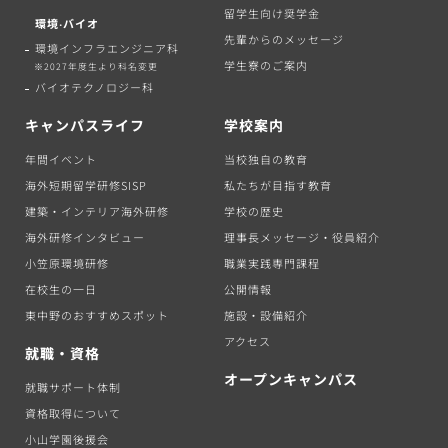
留学生向け奨学金
環境‧バイオ
先輩からのメッセージ
環境インフラエンジニア科
学生寮のご案内
※2027年度生より科名変更
バイオテクノロジー科
キャンパスライフ
学校案内
年間イベント
当校独自の教育
海外短期留学研修SISP
私たちが目指す教育
建築・インテリア海外研修
学校の歴史
海外研修インタビュー
理事長メッセージ・役員紹介
小笠原環境研修
職業実践専門課程
在校生の一日
公開情報
東中野のおすすめスポット
施設・設備紹介
アクセス
就職・資格
オープンキャンパス
就職サポート体制
資格取得について
小山学園後援会