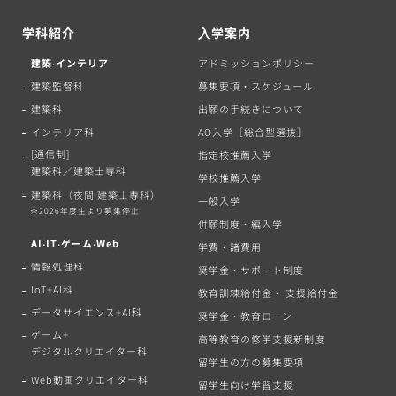
学科紹介
⼊学案内
建築‧インテリア
アドミッションポリシー
建築監督科
募集要項・スケジュール
建築科
出願の手続きについて
インテリア科
AO入学［総合型選抜］
[通信制]
指定校推薦入学
建築科／建築士専科
学校推薦入学
建築科（夜間 建築士専科）
一般入学
※2026年度生より募集停止
併願制度・編入学
AI‧IT‧ゲーム‧Web
学費・諸費用
情報処理科
奨学金・サポート制度
IoT+AI科
教育訓練給付金・ 支援給付金
データサイエンス+AI科
奨学金・教育ローン
ゲーム+
高等教育の修学支援新制度
デジタルクリエイター科
留学生の方の募集要項
Web動画クリエイター科
留学生向け学習支援