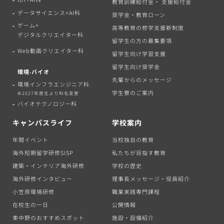
教育訓練給付金・ 支援給付金
データサイエンス+AI科
奨学金・教育ローン
ゲーム+
高等教育の修学支援新制度
デジタルクリエイター科
留学生の方の募集要項
Web動画クリエイター科
留学生向け学習支援
留学生向け奨学金
環境‧バイオ
先輩からのメッセージ
環境インフラエンジニア科
学生寮のご案内
※2027年度生より科名変更
バイオテクノロジー科
キャンパスライフ
学校案内
年間イベント
当校独自の教育
海外短期留学研修SISP
私たちが目指す教育
建築・インテリア海外研修
学校の歴史
海外研修インタビュー
理事長メッセージ・役員紹介
小笠原環境研修
職業実践専門課程
在校生の一日
公開情報
東中野のおすすめスポット
施設・設備紹介