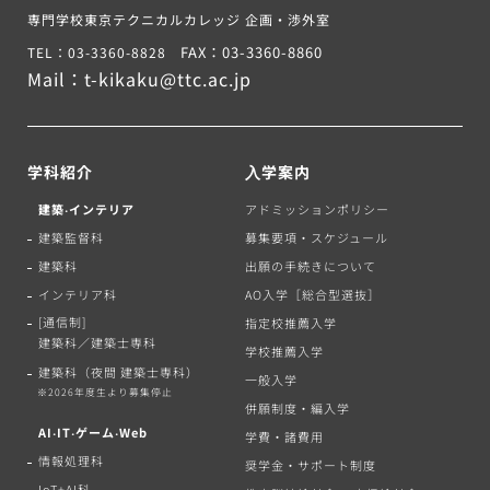
専門学校東京テクニカルカレッジ 企画・渉外室
FAX：03-3360-8860
TEL：03-3360-8828
Mail：
t-kikaku@ttc.ac.jp
学科紹介
⼊学案内
建築‧インテリア
アドミッションポリシー
建築監督科
募集要項・スケジュール
建築科
出願の手続きについて
インテリア科
AO入学［総合型選抜］
[通信制]
指定校推薦入学
建築科／建築士専科
学校推薦入学
建築科（夜間 建築士専科）
一般入学
※2026年度生より募集停止
併願制度・編入学
AI‧IT‧ゲーム‧Web
学費・諸費用
情報処理科
奨学金・サポート制度
IoT+AI科