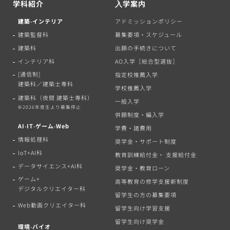
学科紹介
⼊学案内
建築‧インテリア
アドミッションポリシー
建築監督科
募集要項・スケジュール
建築科
出願の手続きについて
インテリア科
AO入学［総合型選抜］
[通信制]
指定校推薦入学
建築科／建築士専科
学校推薦入学
建築科（夜間 建築士専科）
一般入学
※2026年度生より募集停止
併願制度・編入学
AI‧IT‧ゲーム‧Web
学費・諸費用
情報処理科
奨学金・サポート制度
IoT+AI科
教育訓練給付金・ 支援給付金
データサイエンス+AI科
奨学金・教育ローン
ゲーム+
高等教育の修学支援新制度
デジタルクリエイター科
留学生の方の募集要項
Web動画クリエイター科
留学生向け学習支援
留学生向け奨学金
環境‧バイオ