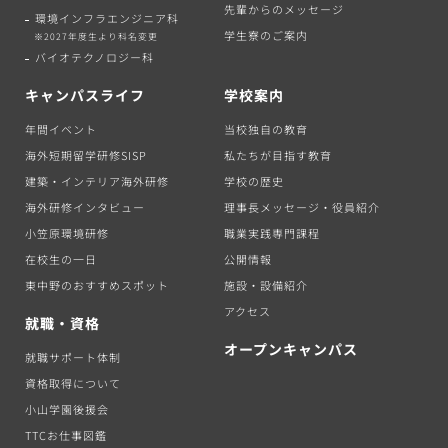
先輩からのメッセージ
環境インフラエンジニア科
学生寮のご案内
※2027年度生より科名変更
バイオテクノロジー科
キャンパスライフ
学校案内
年間イベント
当校独自の教育
海外短期留学研修SISP
私たちが目指す教育
建築・インテリア海外研修
学校の歴史
海外研修インタビュー
理事長メッセージ・役員紹介
小笠原環境研修
職業実践専門課程
在校生の一日
公開情報
東中野のおすすめスポット
施設・設備紹介
アクセス
就職・資格
オープンキャンパス
就職サポート体制
資格取得について
小山学園後援会
TTCお仕事図鑑